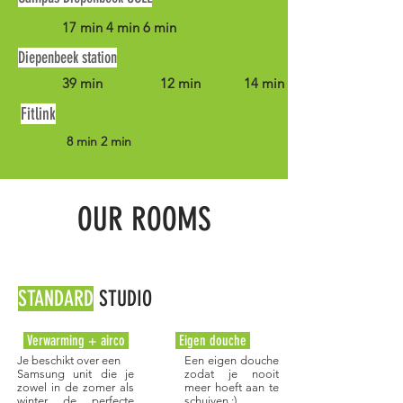
17 min 4 min 6 min
Diepenbeek station
39 min 12 min 14 min
Fitlink
8 min 2 min
OUR ROOMS
STANDARD
STUDIO
Verwarming + airco
Eigen douche
Je beschikt over een
Een eigen douche
Samsung unit die je
zodat je nooit
zowel in de zomer als
meer hoeft aan te
winter de perfecte
schuiven :)