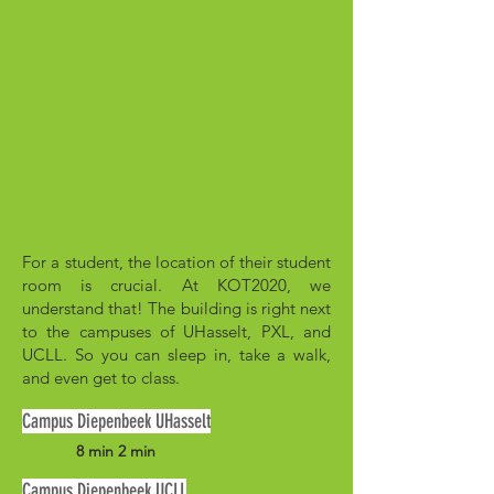
For a student, the location of their student
room is crucial. At KOT2020, we
understand that! The building is right next
to the campuses of UHasselt, PXL, and
UCLL. So you can sleep in, take a walk,
and even get to class.
Campus Diepenbeek UHasselt
8 min 2 min
Campus Diepenbeek UCLL