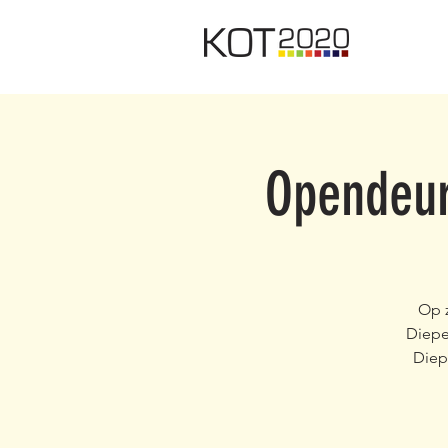
Opendeur
Op z
Diepe
Diep