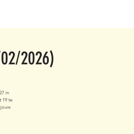
/02/2026)
27 in
 19 te
 jouw