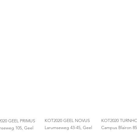
KOT2020 GEEL NOVUS
KOT2020 TURNH
020 GEEL PRIMUS
Larumseweg 43-45, Geel
Campus Blairon 85
mseweg 105, Geel