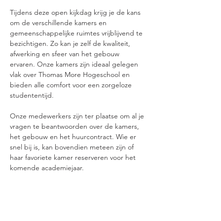
Tijdens deze open kijkdag krijg je de kans 
om de verschillende kamers en 
gemeenschappelijke ruimtes vrijblijvend te 
bezichtigen. Zo kan je zelf de kwaliteit, 
afwerking en sfeer van het gebouw 
ervaren. Onze kamers zijn ideaal gelegen 
vlak over Thomas More Hogeschool en 
bieden alle comfort voor een zorgeloze 
studententijd.
Onze medewerkers zijn ter plaatse om al je 
vragen te beantwoorden over de kamers, 
het gebouw en het huurcontract. Wie er 
snel bij is, kan bovendien meteen zijn of 
haar favoriete kamer reserveren voor het 
komende academiejaar.
Kom langs in primeur
Wil je er als eerste bij zijn? Dan kan je in 
primeur al langskomen tussen 9u30 en 10u, 
uitsluitend op afspraak. Zo krijg je de kans 